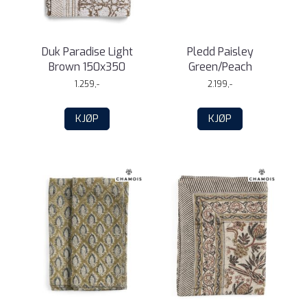
Duk Paradise Light
Pledd Paisley
Brown 150x350
Green/Peach
1.259,-
2.199,-
KJØP
KJØP