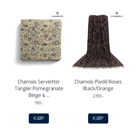
Chamois Servietter
Chamois Pledd Roses
Tangier Pomegranate
Black/Orange
Beige & ...
2.199,-
190,-
KJØP
KJØP