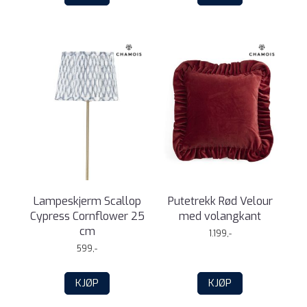
Lampeskjerm Scallop
Putetrekk Rød Velour
Cypress Cornflower 25
med volangkant
cm
1.199,-
599,-
KJØP
KJØP