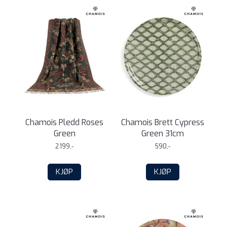
Chamois Pledd Roses
Chamois Brett Cypress
Green
Green 31cm
2.199,-
590,-
KJØP
KJØP