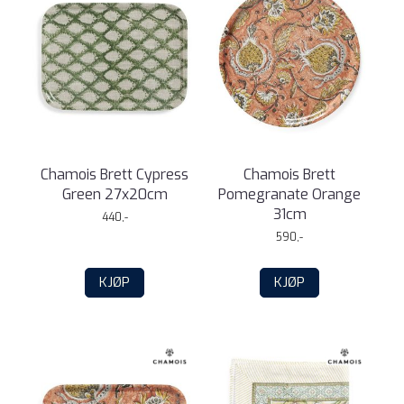
Chamois Brett Cypress
Chamois Brett
Green 27x20cm
Pomegranate Orange
31cm
440,-
590,-
KJØP
KJØP