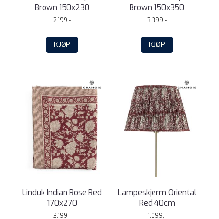
Brown 150x230
Brown 150x350
2.199,-
3.399,-
KJØP
KJØP
Linduk Indian Rose Red
Lampeskjerm Oriental
170x270
Red 40cm
3.199,-
1.099,-