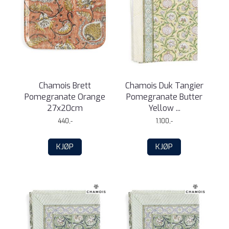
Chamois Brett
Chamois Duk Tangier
Pomegranate Orange
Pomegranate Butter
27x20cm
Yellow ...
440,-
1.100,-
KJØP
KJØP