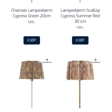
Chamois Lampeskjerm
Lampeskjerm Scallop
Cypress Green 20cm
Cypress Summer Red
30 cm
599,-
799,-
KJØP
KJØP