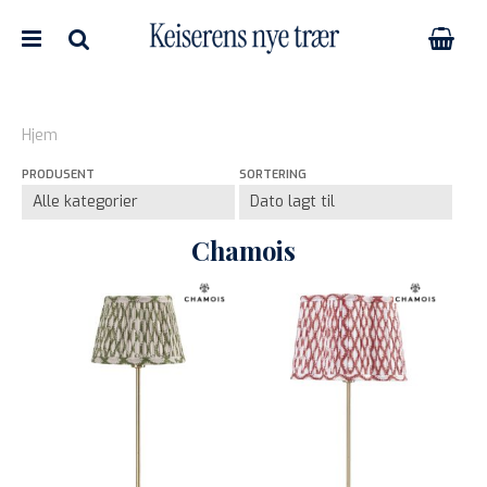
Hjem
PRODUSENT
SORTERING
Nullstill
Trykk ENTER for å søke
Chamois