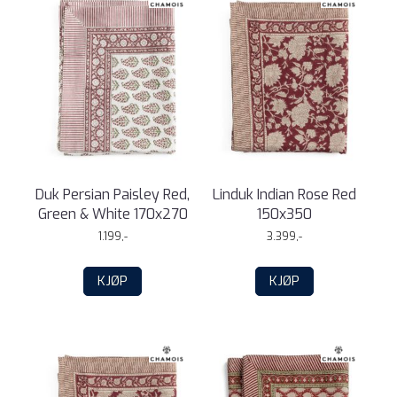
Duk Persian Paisley Red,
Linduk Indian Rose Red
Green & White 170x270
150x350
1.199,-
3.399,-
KJØP
KJØP