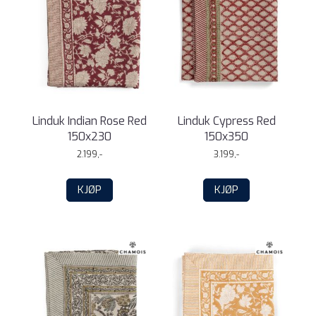
Linduk Indian Rose Red
Linduk Cypress Red
150x230
150x350
2.199,-
3.199,-
KJØP
KJØP