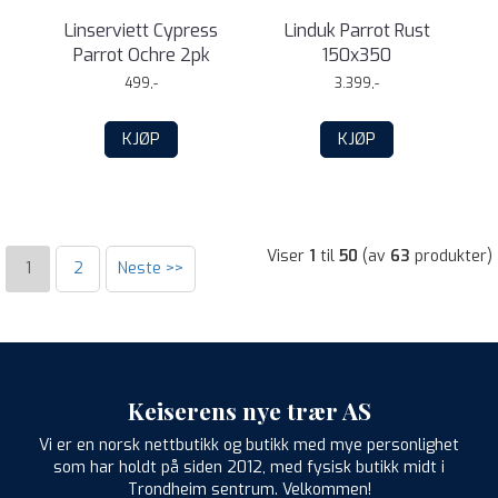
Linserviett Cypress
Linduk Parrot Rust
Parrot Ochre 2pk
150x350
499,-
3.399,-
KJØP
KJØP
Viser
1
til
50
(av
63
produkter)
1
2
Neste >>
Keiserens nye trær AS
Vi er en norsk nettbutikk og butikk med mye personlighet
som har holdt på siden 2012, med fysisk butikk midt i
Trondheim sentrum. Velkommen!