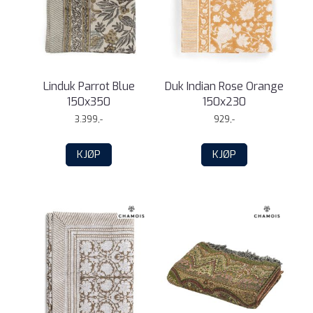
Linduk Parrot Blue
Duk Indian Rose Orange
150x350
150x230
3.399,-
929,-
KJØP
KJØP