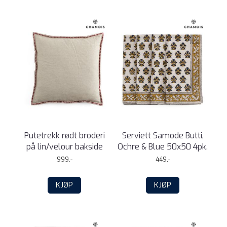
Putetrekk rødt broderi
Serviett Samode Butti,
på lin/velour bakside
Ochre & Blue 50x50 4pk.
999,-
449,-
KJØP
KJØP