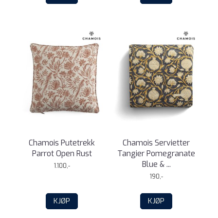
Chamois Putetrekk
Chamois Servietter
Parrot Open Rust
Tangier Pomegranate
Blue & ...
1.100,-
190,-
KJØP
KJØP