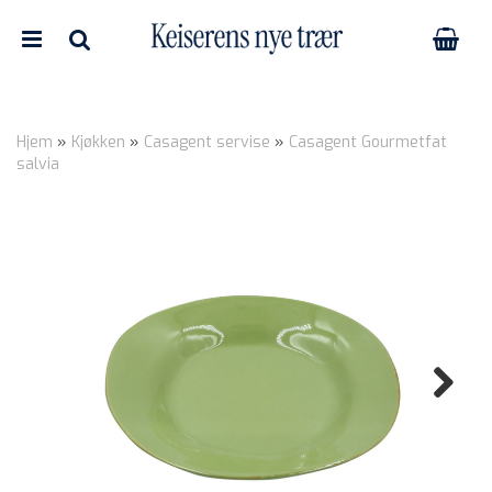
Hjem
»
Kjøkken
»
Casagent servise
»
Casagent Gourmetfat
salvia
Nullstill
Trykk ENTER for å søke
Next