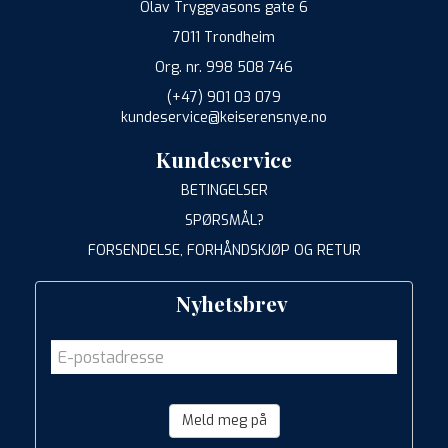
Olav Tryggvasons gate 6
7011 Trondheim
Org. nr. 998 508 746
(+47) 901 03 079
kundeservice@keiserensnye.no
Kundeservice
BETINGELSER
SPØRSMÅL?
FORSENDELSE, FORHÅNDSKJØP OG RETUR
Nyhetsbrev
Meld meg på