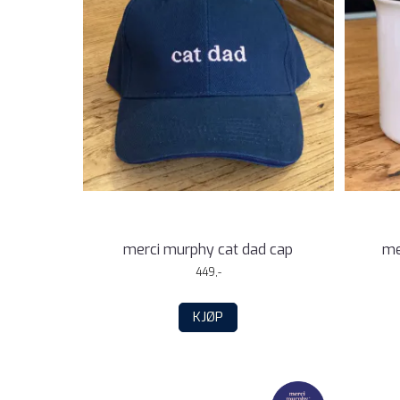
merci murphy cat dad cap
me
449,-
KJØP