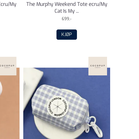
Ecru/My
The Murphy Weekend Tote ecru/My
Cat Is My ...
699,-
KJØP