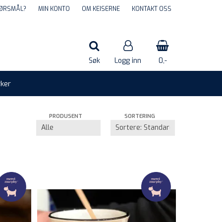
ØRSMÅL?
MIN KONTO
OM KEISERNE
KONTAKT OSS
Søk
Logg inn
0,-
ker
Nullstill
PRODUSENT
SORTERING
Trykk ENTER for å søke