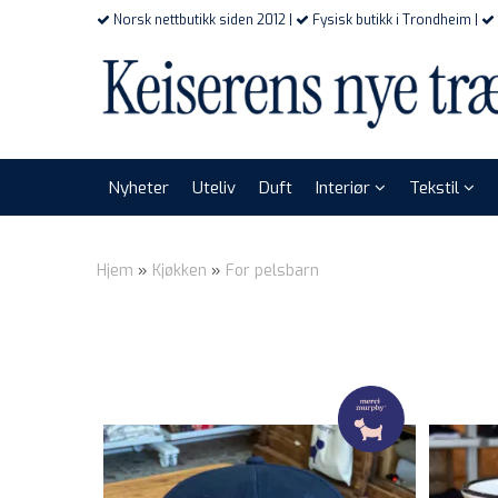
Norsk nettbutikk siden 2012 |
Fysisk butikk i Trondheim |
Nyheter
Uteliv
Duft
Interiør
Tekstil
Hjem
»
Kjøkken
»
For pelsbarn