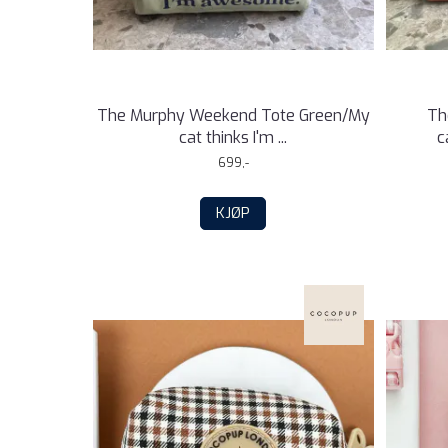
The Murphy Weekend Tote Green/My
Th
cat thinks I'm ...
c
699,-
KJØP