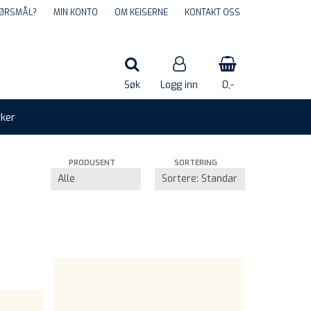
ØRSMÅL?
MIN KONTO
OM KEISERNE
KONTAKT OSS
Søk
Logg inn
0,-
ker
Nullstill
PRODUSENT
SORTERING
Trykk ENTER for å søke