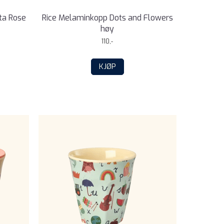
sta Rose
Rice Melaminkopp Dots and Flowers
høy
110,-
KJØP