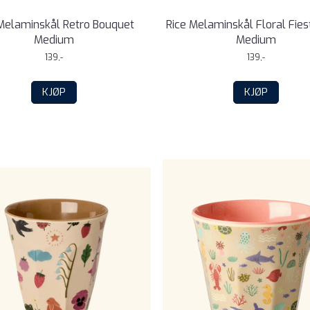
 Melaminskål Retro Bouquet
Rice Melaminskål Floral Fie
Medium
Medium
139,-
139,-
KJØP
KJØP