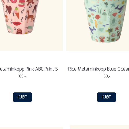
elaminkopp Pink ABC Print S
Rice Melaminkopp Blue Ocean
69,-
69,-
KJØP
KJØP