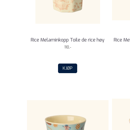
Rice Melaminkopp Toile de rice høy
Rice Me
110,-
KJØP