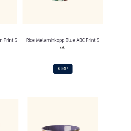
 Print S
Rice Melaminkopp Blue ABC Print S
69,-
KJØP