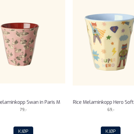
Melaminkopp Swan in Paris M
Rice Melaminkopp Hero Soft
79,-
69,-
KJØP
KJØP