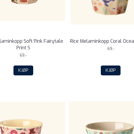
laminkopp Soft Pink Fairytale
Rice Melaminkopp Coral Ocean
Print S
69,-
69,-
KJØP
KJØP