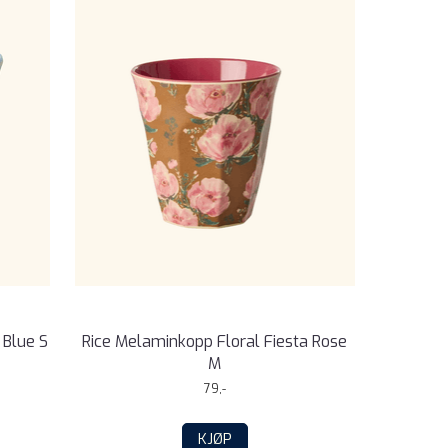
 Blue S
Rice Melaminkopp Floral Fiesta Rose
M
79,-
KJØP