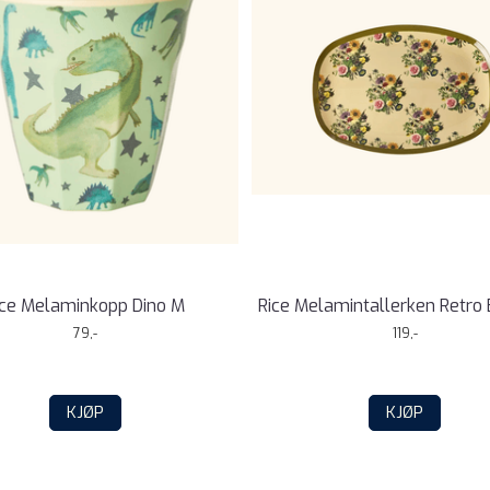
ice Melaminkopp Dino M
Rice Melamintallerken Retro
79,-
119,-
KJØP
KJØP