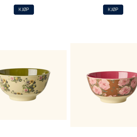
KJØP
KJØP