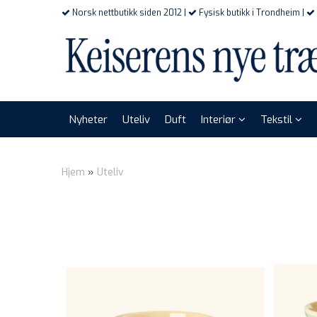
Norsk nettbutikk siden 2012 |
Fysisk butikk i Trondheim |
Nyheter
Uteliv
Duft
Interiør
Tekstil
Hjem
»
Uteliv