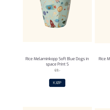
Rice Melaminkopp Soft Blue Dogs in
Rice M
space Print S
69,-
KJØP