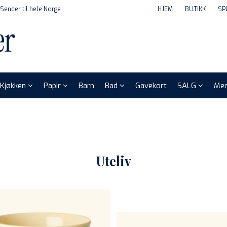
Sender til hele Norge
HJEM
BUTIKK
SP
Kjøkken
Papir
Barn
Bad
Gavekort
SALG
Mer
Uteliv