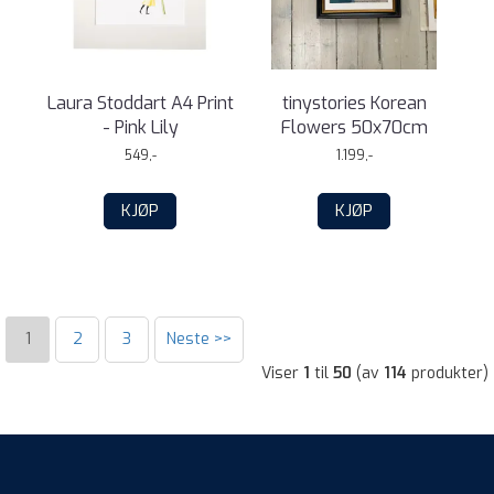
Laura Stoddart A4 Print
tinystories Korean
- Pink Lily
Flowers 50x70cm
549,-
1.199,-
KJØP
KJØP
1
2
3
Neste >>
Viser
1
til
50
(av
114
produkter)