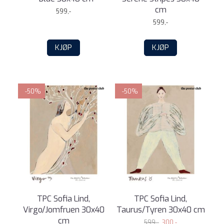
cm
599,-
599,-
KJØP
KJØP
-50%
-50%
TPC Sofia Lind,
TPC Sofia Lind,
Virgo/Jomfruen 30x40
Taurus/Tyren 30x40 cm
cm
599,-
300,-