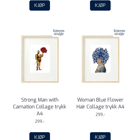
KJØP
KJØP
Strong Man with
Woman Blue Flower
Carnation Collage trykk
Hair Collage trykk A4
A4
299,-
299,-
KJØP
KJØP