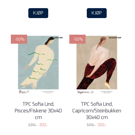
KJØP
KJØP
-50%
-50%
TPC Sofia Lind,
TPC Sofia Lind,
Pisces/Fiskene 30x40
Capricorn/Steinbukken
cm
30x40 cm
599,-
300,-
599,-
300,-