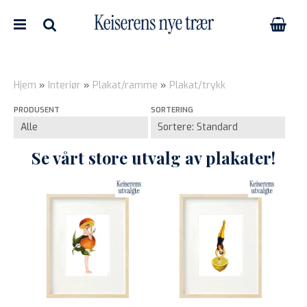
Hjem
»
Interiør
»
Plakat/ramme
»
Plakat/trykk
PRODUSENT
SORTERING
Nullstill
Trykk ENTER for å søke
Se vårt store utvalg av plakater!