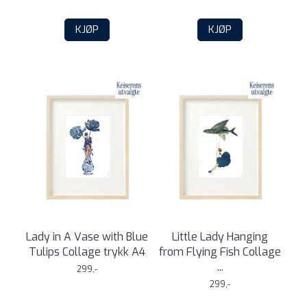
KJØP
KJØP
Lady in A Vase with Blue
Little Lady Hanging
Tulips Collage trykk A4
from Flying Fish Collage
...
299,-
299,-