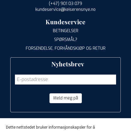
(+47) 901 03 079
kundeservice@keiserensnye.no
Kundeservice
BETINGELSER
SPØRSMÅL?
FORSENDELSE, FORHÅNDSKJØP OG RETUR
Nyhetsbrev
Meld meg på
Dette nettstedet bruker informasjonskapsler for å