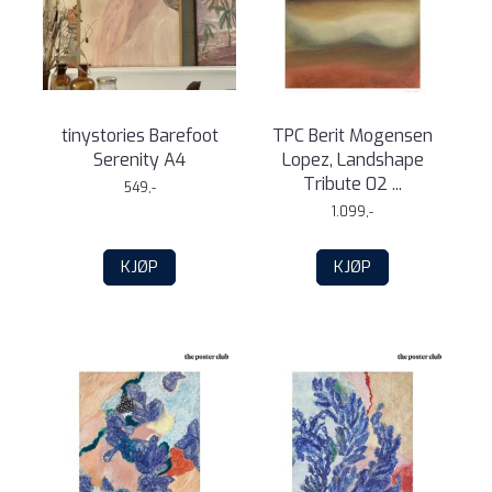
tinystories Barefoot
TPC Berit Mogensen
Serenity A4
Lopez, Landshape
Tribute 02 ...
549,-
1.099,-
KJØP
KJØP