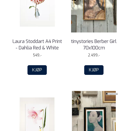
Laura Stoddart A4 Print
tinystories Berber Girl
- Dahlia Red & White
70x100cm
549,-
2.499,-
KJØP
KJØP