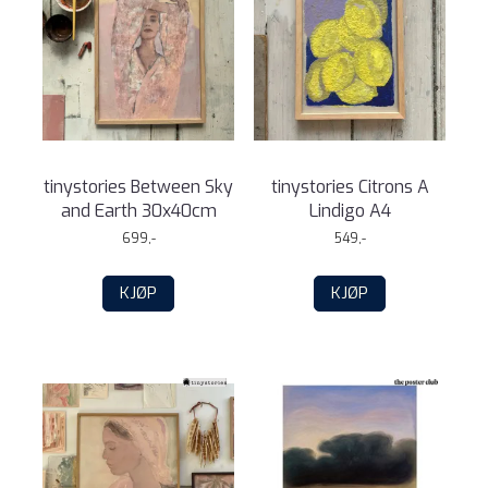
tinystories Between Sky
tinystories Citrons A
and Earth 30x40cm
Lindigo A4
699,-
549,-
KJØP
KJØP