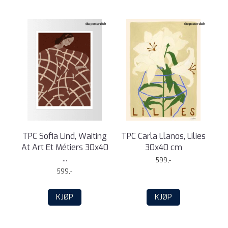
TPC Sofia Lind, Waiting
TPC Carla Llanos, Lilies
At Art Et Métiers 30x40
30x40 cm
...
599,-
599,-
KJØP
KJØP