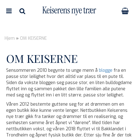
Hjem
»
OM KEISERNE
Nullstill
OM KEISERNE
Trykk ENTER for å søke
Sensommeren 2010 begynte to unge menn å
blogge
fra en
passe stor leilighet hvor det alltid var plass til en pute til.
Siden da vokste bloggen seg passe stor, en liten bulldogdame
flyttet inn og sammen pakket den lille familien alle putene
med seg og flyttet inn i en litt større, passe stor leilighet.
Våren 2012 bestemte guttene seg for at drømmen om en
egen butikk ikke kunne vente lenger. Nettbutikken Keiserens
nye trær gikk fra tanker og drømmer til en realisering, og
senhøsten samme året åpnet vi "dørene". Med tiden har
nettbutikken vokst, og våren 2018 flyttet vi til Bakklandet i
Trondheim og åpnet fysisk butikk der. Etter sju fine år der tok