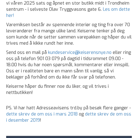
vi våren 2025 sats og åpnet en stor butikk midt i Trondheim
sentrum - i selveste Olav Tryggvasons gate 6.
Les om dette
her!
Varemiksen består av spennende interiør og ting fra over 70
leverandører fra mange ulike land. Keiserne tenker på deg
som kunde når de setter sammen varepakken og håper du vil
trives med å kikke rundt her inne.
Send oss en mail på
kundeservice@keiserensnye.no
eller ring
oss på telefon 901 03 079 på dagtid i tidsrommet 09.00 -
18.00 hvis du har noen spørsmål, kommentarer eller innspill.
Oss er i realiteten bare en mann sånn til vanlig, så vi
beklager på forhånd om du ikke får svar på telefonen.
Keiserne håper du finner noe du liker, og vil trives i
nettbutikken!
PS. Vi har hatt Adresseavisens trd.by på besøk flere ganger -
dette skrev de om oss i mars 2018
og
dette skrev de om oss
i desember 2019
!