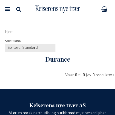
Hjem
SORTERING
Nullstill
Trykk ENTER for å søke
Durance
Viser
0
til
0
(av
0
produkter)
Keiserens nye trær AS
Vi er en norsk nettbutikk og butikk med mye personlighet