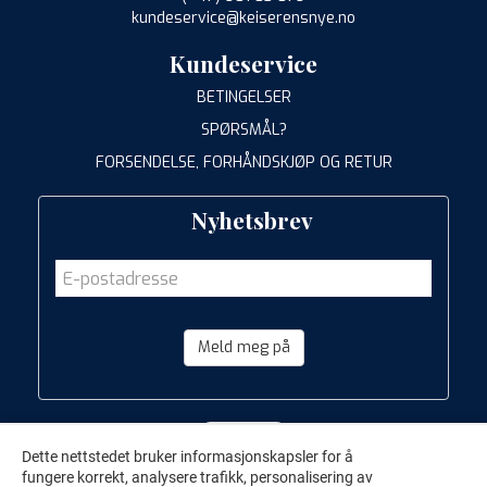
kundeservice@keiserensnye.no
Kundeservice
BETINGELSER
SPØRSMÅL?
FORSENDELSE, FORHÅNDSKJØP OG RETUR
Nyhetsbrev
Meld meg på
Dette nettstedet bruker informasjonskapsler for å
fungere korrekt, analysere trafikk, personalisering av