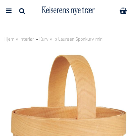
Hjem
»
Interiør
»
Kurv
»
Ib Laursen Sponkurv mini
Nullstill
Trykk ENTER for å søke