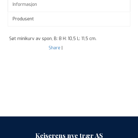
Informasjon
Produsent
Søt minikurv av spon, B: 8 H: 10,5 L: 11,5 cm.
Share
|
Keiserens nye trær AS