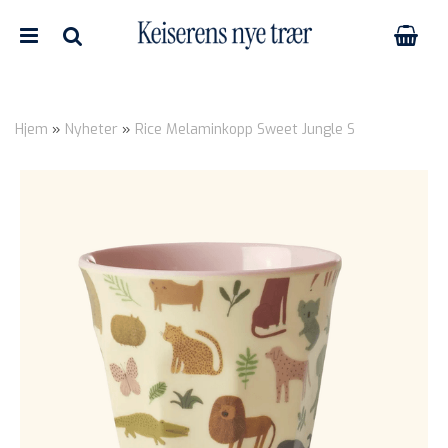
Hjem
»
Nyheter
»
Rice Melaminkopp Sweet Jungle S
Nullstill
Trykk ENTER for å søke