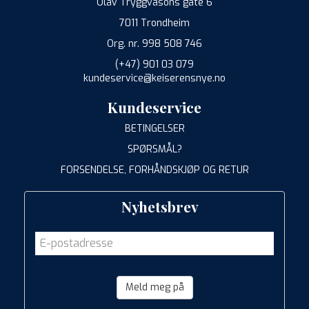
Olav Tryggvasons gate 6
7011 Trondheim
Org. nr. 998 508 746
(+47) 901 03 079
kundeservice@keiserensnye.no
Kundeservice
BETINGELSER
SPØRSMÅL?
FORSENDELSE, FORHÅNDSKJØP OG RETUR
Nyhetsbrev
Meld meg på