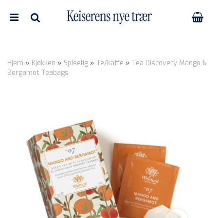
Hjem
»
Kjøkken
»
Spiselig
»
Te/kaffe
»
Tea Discovery Mango &
Bergamot Teabags
Nullstill
Trykk ENTER for å søke