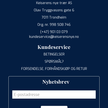
Keiserens nye trær AS
Olav Tryggvasons gate 6
7011 Trondheim
Org. nr. 998 508 746
(+47) 901 03 079
kundeservice@keiserensnye.no
Kundeservice
BETINGELSER
SPØRSMÅL?
FORSENDELSE, FORHÅNDSKJØP OG RETUR
Nyhetsbrev