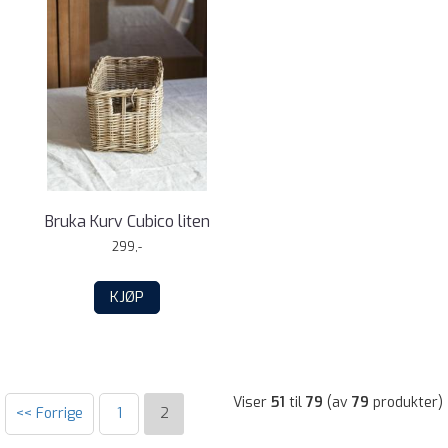
Bruka Kurv Cubico liten
299,-
KJØP
Viser
51
til
79
(av
79
produkter)
<< Forrige
1
2