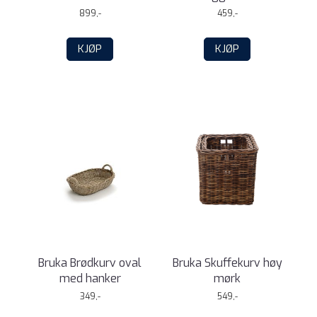
899,-
459,-
KJØP
KJØP
Bruka Brødkurv oval
Bruka Skuffekurv høy
med hanker
mørk
349,-
549,-