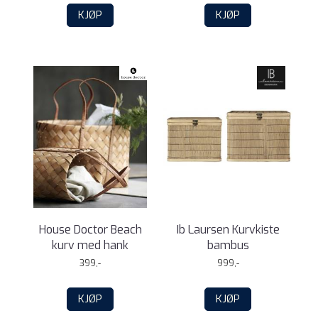
KJØP
KJØP
House Doctor Beach
Ib Laursen Kurvkiste
kurv med hank
bambus
399,-
999,-
KJØP
KJØP