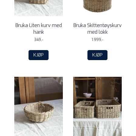
Bruka Liten kurv med
Bruka Skittentøyskurv
hank
med lokk
349,-
1.999,-
KJØP
KJØP