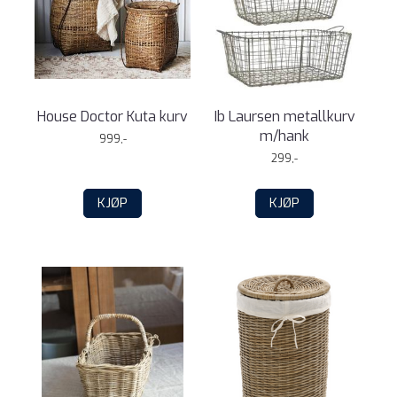
House Doctor Kuta kurv
Ib Laursen metallkurv
m/hank
999,-
299,-
KJØP
KJØP