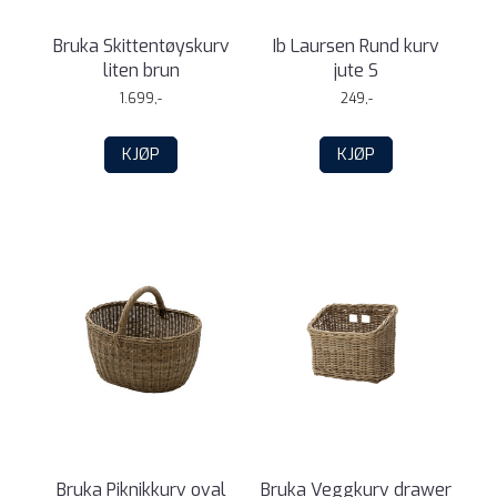
Bruka Skittentøyskurv
Ib Laursen Rund kurv
liten brun
jute S
1.699,-
249,-
KJØP
KJØP
Bruka Piknikkurv oval
Bruka Veggkurv drawer