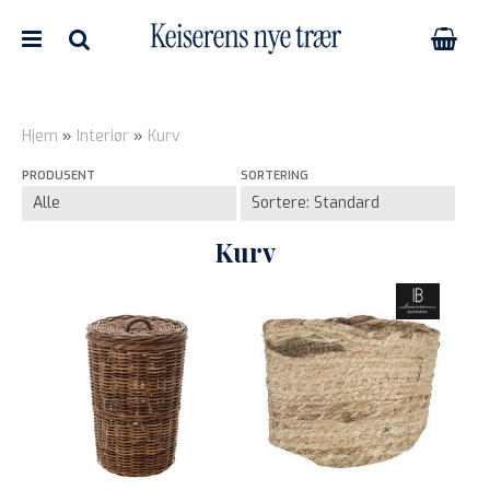
Hjem
»
Interiør
»
Kurv
PRODUSENT
SORTERING
Nullstill
Trykk ENTER for å søke
Kurv