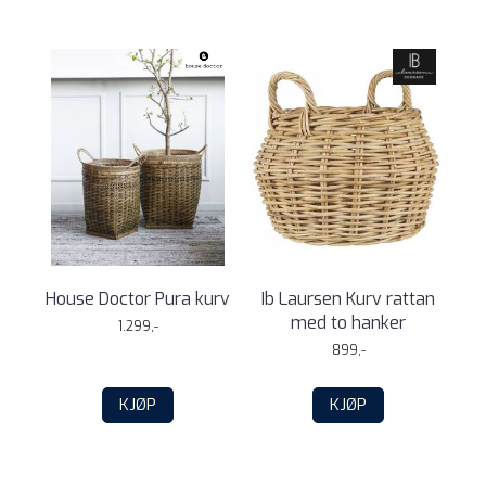
House Doctor Pura kurv
Ib Laursen Kurv rattan
med to hanker
1.299,-
899,-
KJØP
KJØP