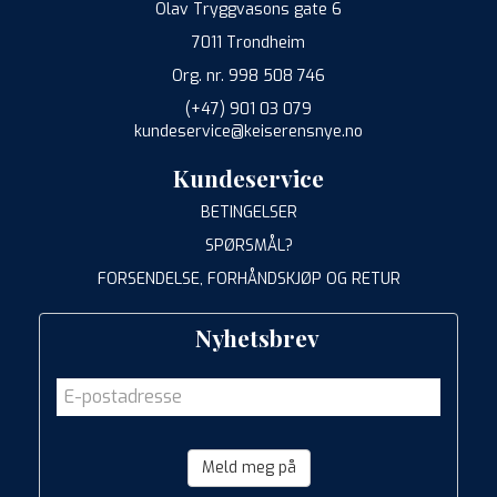
Olav Tryggvasons gate 6
7011 Trondheim
Org. nr. 998 508 746
(+47) 901 03 079
kundeservice@keiserensnye.no
Kundeservice
BETINGELSER
SPØRSMÅL?
FORSENDELSE, FORHÅNDSKJØP OG RETUR
Nyhetsbrev
Meld meg på