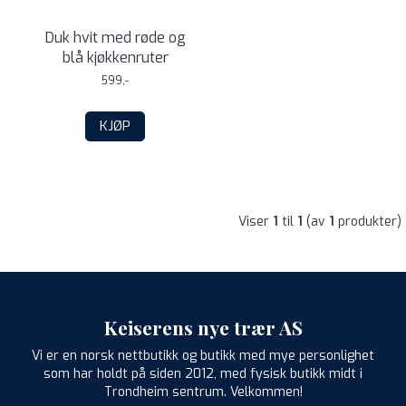
Duk hvit med røde og
blå kjøkkenruter
599,-
KJØP
Viser
1
til
1
(av
1
produkter)
Keiserens nye trær AS
Vi er en norsk nettbutikk og butikk med mye personlighet
som har holdt på siden 2012, med fysisk butikk midt i
Trondheim sentrum. Velkommen!