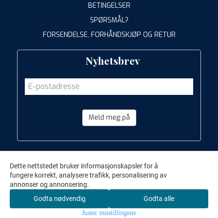
BETINGELSER
SPØRSMÅL?
FORSENDELSE, FORHÅNDSKJØP OG RETUR
Nyhetsbrev
Meld meg på
Dette nettstedet bruker informasjonskapsler for å
fungere korrekt, analysere trafikk, personalisering av
annonser og annonsering.
Godta nødvendig
Godta alle
Juster innstillingene
Keiserens nye trær AS © 2012-2026