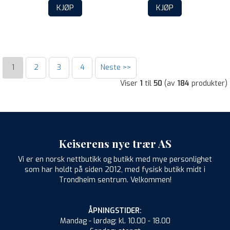
KJØP
KJØP
1
2
3
4
Neste >>
Viser
1
til
50
(av
184
produkter)
Keiserens nye trær AS
Vi er en norsk nettbutikk og butikk med mye personlighet
som har holdt på siden 2012, med fysisk butikk midt i
Trondheim sentrum. Velkommen!
ÅPNINGSTIDER:
Mandag - lørdag: kl. 10.00 - 18.00