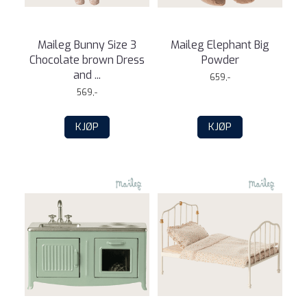
Maileg Bunny Size 3
Maileg Elephant Big
Chocolate brown Dress
Powder
and ...
659,-
569,-
KJØP
KJØP