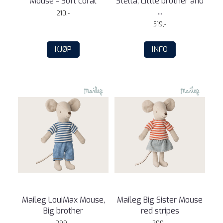
Mouse - Soft coral
Stella, Little brother and
...
210,-
519,-
KJØP
INFO
Maileg LouiMax Mouse,
Maileg Big Sister Mouse
Big brother
red stripes