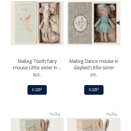
Maileg Tooth fairy
Maileg Dance mouse in
mouse Little sister in ...
daybed Little sister
369,-
319,-
KJØP
KJØP