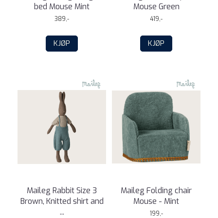
bed Mouse Mint
Mouse Green
389,-
419,-
KJØP
KJØP
Maileg Rabbit Size 3
Maileg Folding chair
Brown, Knitted shirt and
Mouse - Mint
...
199,-