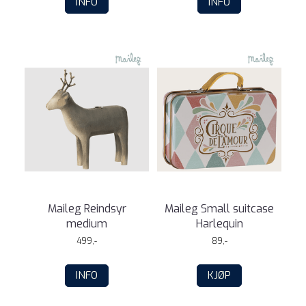
INFO
INFO
Maileg Reindsyr
Maileg Small suitcase
medium
Harlequin
499,-
89,-
INFO
KJØP