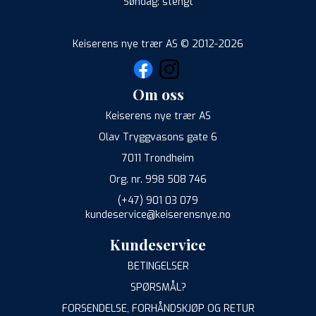
Søndag: stengt
Keiserens nye trær AS © 2012-2026
Om oss
Keiserens nye trær AS
Olav Tryggvasons gate 6
7011 Trondheim
Org. nr. 998 508 746
(+47) 901 03 079
kundeservice@keiserensnye.no
Kundeservice
BETINGELSER
SPØRSMÅL?
FORSENDELSE, FORHÅNDSKJØP OG RETUR