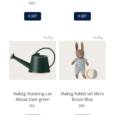
569,-
KJØP
KJØP
Maileg Watering can
Maileg Rabbit set Micro
Mouse Dark green
Brown Blue
169,-
389,-