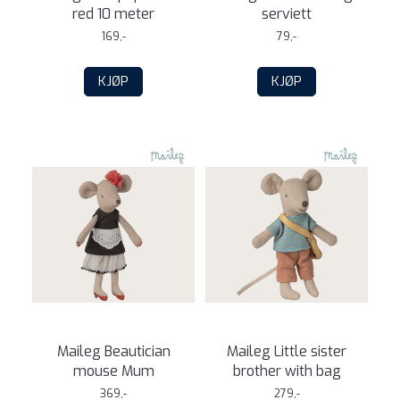
red 10 meter
serviett
169,-
79,-
KJØP
KJØP
Maileg Beautician
Maileg Little sister
mouse Mum
brother with bag
369,-
279,-