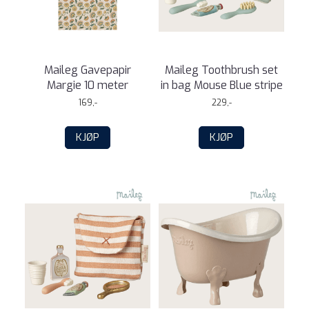
Maileg Gavepapir
Maileg Toothbrush set
Margie 10 meter
in bag Mouse Blue stripe
169,-
229,-
KJØP
KJØP