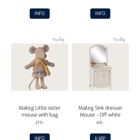
INFO
INFO
Maileg Little sister
Maileg Sink dresser
mouse with bag
Mouse - Off white
279,-
419,-
INFO
KJØP