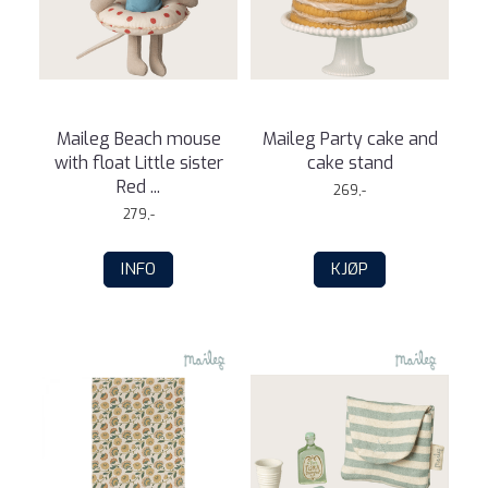
Maileg Beach mouse
Maileg Party cake and
with float Little sister
cake stand
Red ...
269,-
279,-
INFO
KJØP