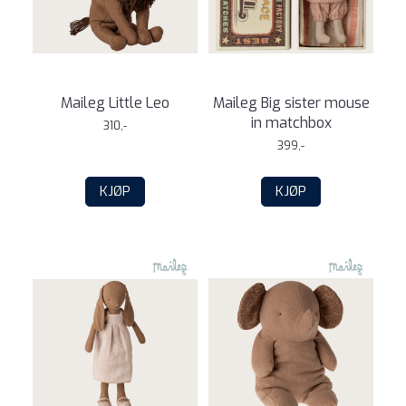
Maileg Little Leo
Maileg Big sister mouse
in matchbox
310,-
399,-
KJØP
KJØP