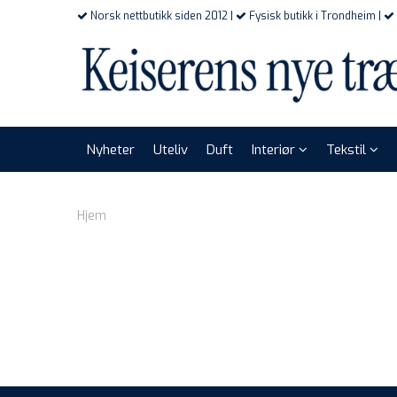
Norsk nettbutikk siden 2012 |
Fysisk butikk i Trondheim |
Nyheter
Uteliv
Duft
Interiør
Tekstil
Hjem