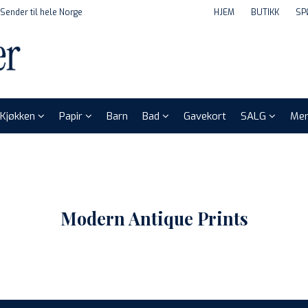
Sender til hele Norge
HJEM
BUTIKK
SP
Kjøkken
Papir
Barn
Bad
Gavekort
SALG
Mer
Modern Antique Prints