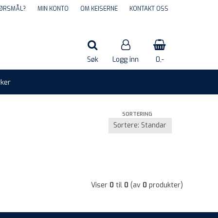
ØRSMÅL?
MIN KONTO
OM KEISERNE
KONTAKT OSS
Søk
Logg inn
0,-
ker
Nullstill
SORTERING
Trykk ENTER for å søke
Viser
0
til
0
(av
0
produkter)