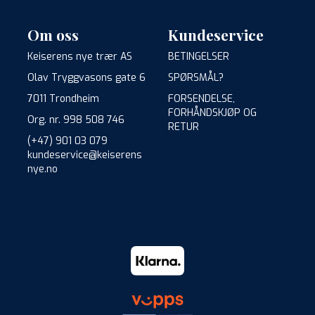
Om oss
Kundeservice
Keiserens nye trær AS
BETINGELSER
Olav Tryggvasons gate 6
SPØRSMÅL?
7011 Trondheim
FORSENDELSE,
FORHÅNDSKJØP OG
Org. nr. 998 508 746
RETUR
(+47) 901 03 079
kundeservice@keiserens
nye.no