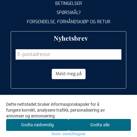
BETINGELSER
SPØRSMÅL?
FORSENDELSE, FORHÅNDSKJØP OG RETUR
Nyhetsbrev
Meld meg på
Dette nettstedet bruker informasjonskapsler for å
fungere korrekt, analysere trafikk, personalisering av
annonser og annonsering.
Godta nødvendig
Godta alle
Juster innstillingene
Keiserens nye trær AS © 2012-2026