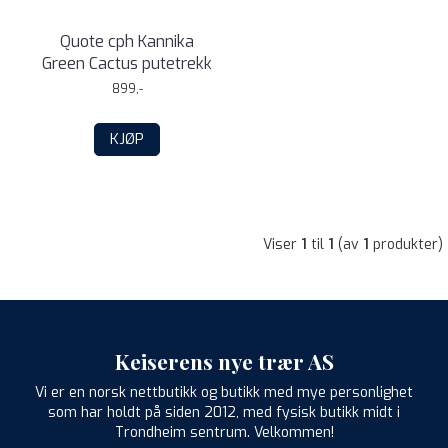
Quote cph Kannika
Green Cactus putetrekk
899,-
KJØP
Viser
1
til
1
(av
1
produkter)
Keiserens nye trær AS
Vi er en norsk nettbutikk og butikk med mye personlighet
som har holdt på siden 2012, med fysisk butikk midt i
Trondheim sentrum. Velkommen!