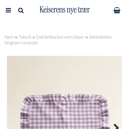
Hjem
»
Tekstil
»
Duk/brikke/serviett/løper
»
Dekkebrikke
Gingham lavendel
Nullstill
Trykk ENTER for å søke