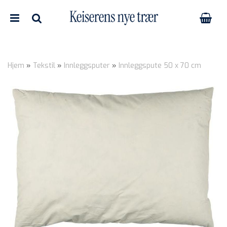
Hjem
»
Tekstil
»
Innleggsputer
»
Innleggspute 50 x 70 cm
Nullstill
Trykk ENTER for å søke