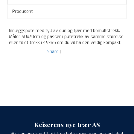
Produsent
Innleggspute med fyll av dun og fjær med bomullstrekk.
Måler 50x70cm og passer i putetrekk av samme størelse,
eller til et trekk i 45x65 om du vil ha den veldig kompakt.
Share
|
Keiserens nye trær AS
Vi er en norsk nettbutikk og butikk med mye personlighet