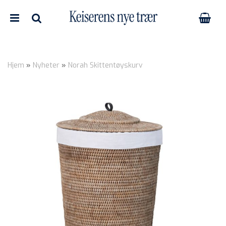
Hjem
»
Nyheter
»
Norah Skittentøyskurv
Nullstill
Trykk ENTER for å søke