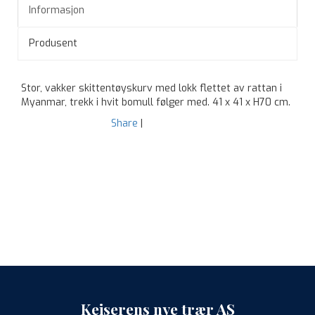
Informasjon
Produsent
Stor, vakker skittentøyskurv med lokk flettet av rattan i
Myanmar, trekk i hvit bomull følger med. 41 x 41 x H70 cm.
Share
|
Keiserens nye trær AS