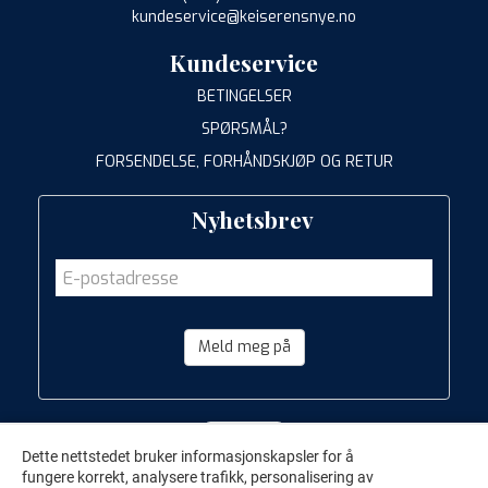
kundeservice@keiserensnye.no
Kundeservice
BETINGELSER
SPØRSMÅL?
FORSENDELSE, FORHÅNDSKJØP OG RETUR
Nyhetsbrev
Meld meg på
Dette nettstedet bruker informasjonskapsler for å
fungere korrekt, analysere trafikk, personalisering av